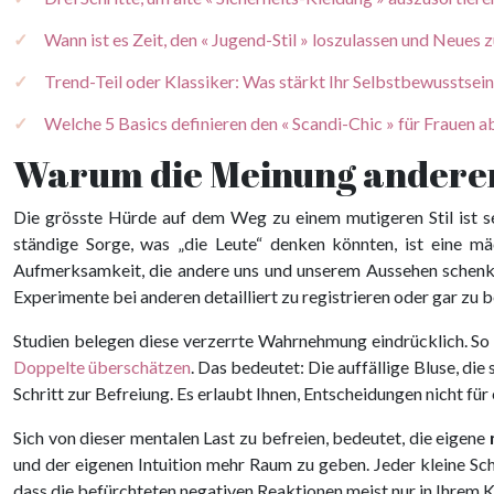
Wann ist es Zeit, den « Jugend-Stil » loszulassen und Neues
Trend-Teil oder Klassiker: Was stärkt Ihr Selbstbewusstsein
Welche 5 Basics definieren den « Scandi-Chic » für Frauen a
Warum die Meinung anderer 
Die grösste Hürde auf dem Weg zu einem mutigeren Stil ist se
ständige Sorge, was „die Leute“ denken könnten, ist eine m
Aufmerksamkeit, die andere uns und unserem Aussehen schenken
Experimente bei anderen detailliert zu registrieren oder gar zu 
Studien belegen diese verzerrte Wahrnehmung eindrücklich. S
Doppelte überschätzen
. Das bedeutet: Die auffällige Bluse, die 
Schritt zur Befreiung. Es erlaubt Ihnen, Entscheidungen nicht für
Sich von dieser mentalen Last zu befreien, bedeutet, die eigene
und der eigenen Intuition mehr Raum zu geben. Jeder kleine Sch
dass die befürchteten negativen Reaktionen meist nur in Ihrem Kopf