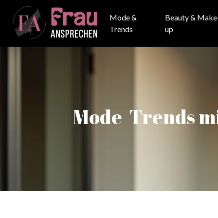
Mode &
Beauty & Make
Trends
up
Mode-Trends mit