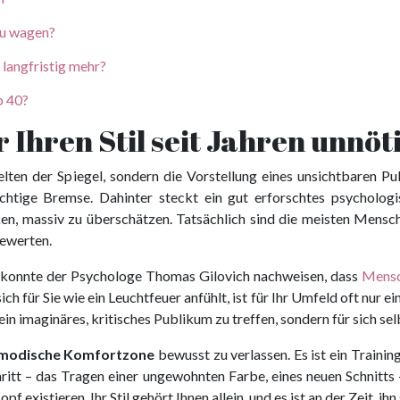
 zu wagen?
 langfristig mehr?
b 40?
Ihren Stil seit Jahren unnöt
lten der Spiegel, sondern die Vorstellung eines unsichtbaren Pu
ächtige Bremse. Dahinter steckt ein gut erforschtes psycholo
, massiv zu überschätzen. Tatsächlich sind die meisten Menschen
bewerten.
o konnte der Psychologe Thomas Gilovich nachweisen, dass
Mensc
sich für Sie wie ein Leuchtfeuer anfühlt, ist für Ihr Umfeld oft nur 
 ein imaginäres, kritisches Publikum zu treffen, sondern für sich 
modische Komfortzone
bewusst zu verlassen. Es ist ein Training
ritt – das Tragen einer ungewohnten Farbe, eines neuen Schnitts
 existieren. Ihr Stil gehört Ihnen allein, und es ist an der Zeit, ih