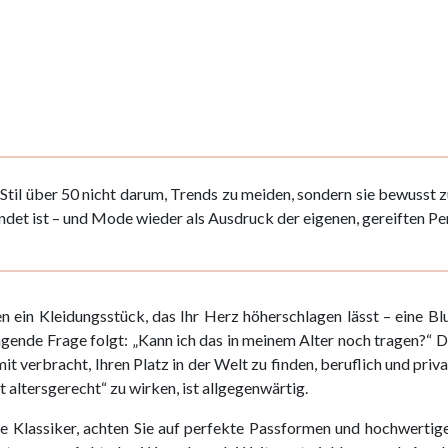
il über 50 nicht darum, Trends zu meiden, sondern sie bewusst zu 
det ist – und Mode wieder als Ausdruck der eigenen, gereiften Pers
n ein Kleidungsstück, das Ihr Herz höherschlagen lässt – eine B
ende Frage folgt: „Kann ich das in meinem Alter noch tragen?“ Die
 verbracht, Ihren Platz in der Welt zu finden, beruflich und priv
t altersgerecht“ zu wirken, ist allgegenwärtig.
ose Klassiker, achten Sie auf perfekte Passformen und hochwertig