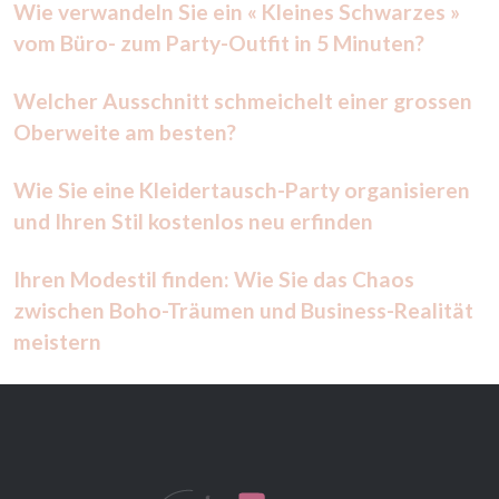
Wie verwandeln Sie ein « Kleines Schwarzes »
vom Büro- zum Party-Outfit in 5 Minuten?
Welcher Ausschnitt schmeichelt einer grossen
Oberweite am besten?
Wie Sie eine Kleidertausch-Party organisieren
und Ihren Stil kostenlos neu erfinden
Ihren Modestil finden: Wie Sie das Chaos
zwischen Boho-Träumen und Business-Realität
meistern