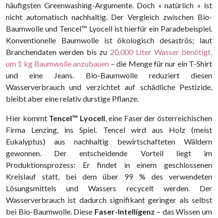
häufigsten Greenwashing-Argumente. Doch « natürlich » ist
nicht automatisch nachhaltig. Der Vergleich zwischen Bio-
Baumwolle und Tencel™ Lyocell ist hierfür ein Paradebeispiel.
Konventionelle Baumwolle ist ökologisch desaströs; laut
Branchendaten werden bis zu
20.000 Liter Wasser benötigt,
um 1 kg Baumwolle anzubauen
– die Menge für nur ein T-Shirt
und eine Jeans. Bio-Baumwolle reduziert diesen
Wasserverbrauch und verzichtet auf schädliche Pestizide,
bleibt aber eine relativ durstige Pflanze.
Hier kommt
Tencel™ Lyocell
, eine Faser der österreichischen
Firma Lenzing, ins Spiel. Tencel wird aus Holz (meist
Eukalyptus) aus nachhaltig bewirtschafteten Wäldern
gewonnen. Der entscheidende Vorteil liegt im
Produktionsprozess: Er findet in einem geschlossenen
Kreislauf statt, bei dem über 99 % des verwendeten
Lösungsmittels und Wassers recycelt werden. Der
Wasserverbrauch ist dadurch signifikant geringer als selbst
bei Bio-Baumwolle. Diese
Faser-Intelligenz
– das Wissen um