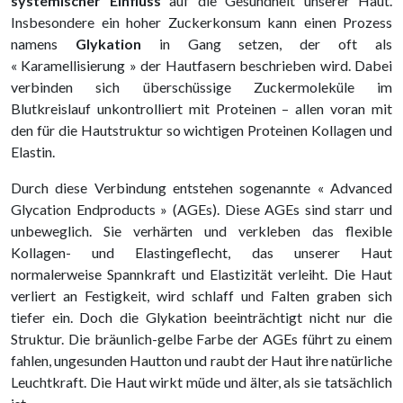
systemischer Einfluss
auf die Gesundheit unserer Haut.
Insbesondere ein hoher Zuckerkonsum kann einen Prozess
namens
Glykation
in Gang setzen, der oft als
« Karamellisierung » der Hautfasern beschrieben wird. Dabei
verbinden sich überschüssige Zuckermoleküle im
Blutkreislauf unkontrolliert mit Proteinen – allen voran mit
den für die Hautstruktur so wichtigen Proteinen Kollagen und
Elastin.
Durch diese Verbindung entstehen sogenannte « Advanced
Glycation Endproducts » (AGEs). Diese AGEs sind starr und
unbeweglich. Sie verhärten und verkleben das flexible
Kollagen- und Elastingeflecht, das unserer Haut
normalerweise Spannkraft und Elastizität verleiht. Die Haut
verliert an Festigkeit, wird schlaff und Falten graben sich
tiefer ein. Doch die Glykation beeinträchtigt nicht nur die
Struktur. Die bräunlich-gelbe Farbe der AGEs führt zu einem
fahlen, ungesunden Hautton und raubt der Haut ihre natürliche
Leuchtkraft. Die Haut wirkt müde und älter, als sie tatsächlich