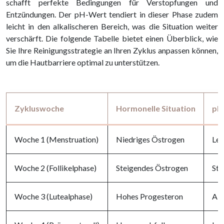
schafft perfekte Bedingungen für Verstopfungen und
Entzündungen. Der pH-Wert tendiert in dieser Phase zudem
leicht in den alkalischeren Bereich, was die Situation weiter
verschärft. Die folgende Tabelle bietet einen Überblick, wie
Sie Ihre Reinigungsstrategie an Ihren Zyklus anpassen können,
um die Hautbarriere optimal zu unterstützen.
Zykluswoche
Hormonelle Situation
pH
Woche 1 (Menstruation)
Niedriges Östrogen
Lei
Woche 2 (Follikelphase)
Steigendes Östrogen
Sta
Woche 3 (Lutealphase)
Hohes Progesteron
Alk