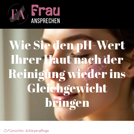
Wie Sie den pH-Wert
Ihrer Haut nach der
Reinigung wieder ins
Gleichgewicht
bringen
/
Gesichts- & Körperpflege