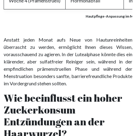
Woche 4 (Prämenstruell)
Hormonabfall
Ins
Hautpflege-Anpassung im Men
Anstatt jeden Monat aufs Neue von Hautunreinheiten
überrascht zu werden, ermöglicht Ihnen dieses Wissen,
vorausschauend zu agieren. In der Lutealphase könnte dies ein
klärender, aber sulfatfreier Reiniger sein, während in der
empfindlichen prämenstruellen Phase und während der
Menstruation besonders sanfte, barrierefreundliche Produkte
im Vordergrund stehen sollten.
Wie beeinflusst ein hoher
Zuckerkonsum
Entzündungen an der
Haarwurzel?